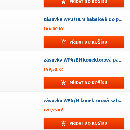
add_shopping_cart
PŘIDAT DO KOŠÍKU
zásuvka WP3/HEM kabelová do panelové zástrčky
144,00 Kč
add_shopping_cart
PŘIDAT DO KOŠÍKU
zásuvka WP4/EH konektorová panelová
149,50 Kč
add_shopping_cart
PŘIDAT DO KOŠÍKU
zásuvka WP4/H konektorová kabelová
170,95 Kč
add_shopping_cart
PŘIDAT DO KOŠÍKU