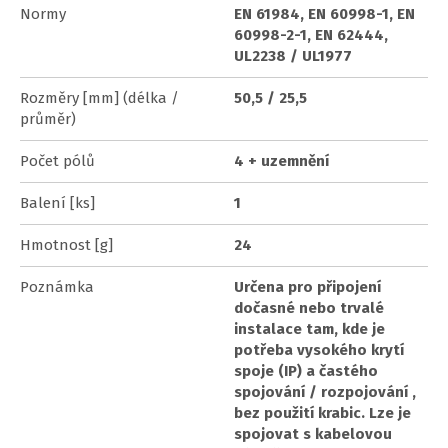
Normy
EN 61984, EN 60998-1, EN
60998-2-1, EN 62444,
UL2238 / UL1977
Rozměry [mm] (délka /
50,5 / 25,5
průměr)
Počet pólů
4 + uzemnění
Balení [ks]
1
Hmotnost [g]
24
Poznámka
Určena pro připojení
dočasné nebo trvalé
instalace tam, kde je
potřeba vysokého krytí
spoje (IP) a častého
spojování / rozpojování ,
bez použití krabic. Lze je
spojovat s kabelovou