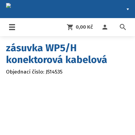
search
shopping_cart
person
0,00 Kč
Toggle
navigation
zásuvka WP5/H
konektorová kabelová
Objednací číslo: J514535