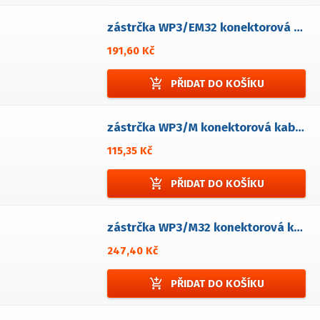
zástrčka WP3/EM32 konektorová panelová
191,60 Kč
add_shopping_cart
PŘIDAT DO KOŠÍKU
zástrčka WP3/M konektorová kabelová
115,35 Kč
add_shopping_cart
PŘIDAT DO KOŠÍKU
zástrčka WP3/M32 konektorová kabelová
247,40 Kč
add_shopping_cart
PŘIDAT DO KOŠÍKU