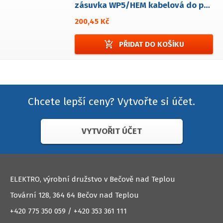
zásuvka WP5/HEM kabelová do panelové zástrčky
200,45 Kč
add_shopping_cart
PŘIDAT DO KOŠÍKU
Chcete lepší ceny? Vytvořte si účet.
VYTVOŘIT ÚČET
ELEKTRO, výrobní družstvo v Bečově nad Teplou
Tovární 128, 364 64 Bečov nad Teplou
+420 775 350 059 / +420 353 361 111