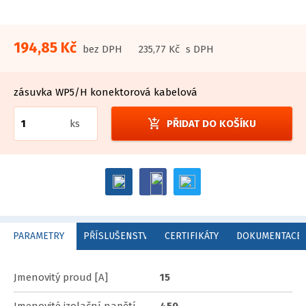
194,85 Kč
bez DPH
235,77 Kč
s DPH
zásuvka WP5/H konektorová kabelová
add_shopping_cart
ks
PŘIDAT DO KOŠÍKU
PARAMETRY
PŘÍSLUŠENSTVÍ
CERTIFIKÁTY
DOKUMENTACE
Jmenovitý proud [A]
15
Jmenovité izolační napětí
450