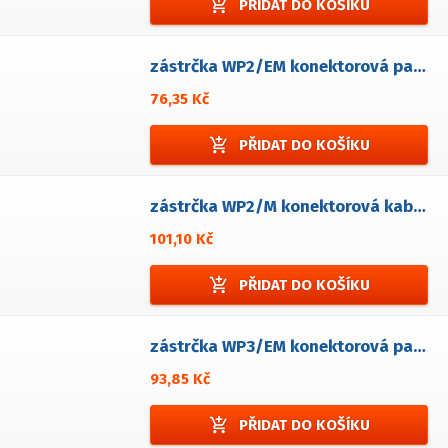
add_shopping_cart
PŘIDAT DO KOŠÍKU
zástrčka WP2/EM konektorová panelová
76,35 Kč
add_shopping_cart
PŘIDAT DO KOŠÍKU
zástrčka WP2/M konektorová kabelová
101,10 Kč
add_shopping_cart
PŘIDAT DO KOŠÍKU
zástrčka WP3/EM konektorová panelová
93,85 Kč
add_shopping_cart
PŘIDAT DO KOŠÍKU