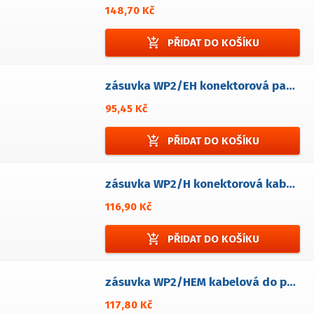
148,70 Kč
add_shopping_cart
PŘIDAT DO KOŠÍKU
zásuvka WP2/EH konektorová panelová
95,45 Kč
add_shopping_cart
PŘIDAT DO KOŠÍKU
zásuvka WP2/H konektorová kabelová
116,90 Kč
add_shopping_cart
PŘIDAT DO KOŠÍKU
zásuvka WP2/HEM kabelová do panelové zástrčky
117,80 Kč