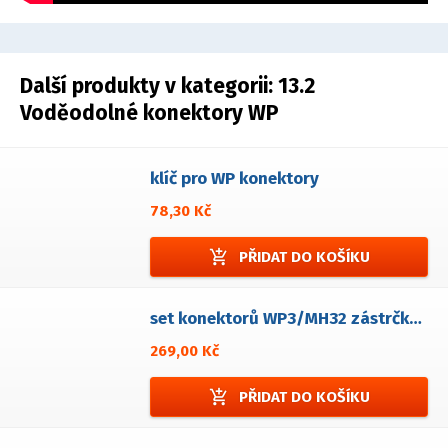
Další produkty v kategorii:
13.2
Voděodolné konektory WP
klíč pro WP konektory
78,30 Kč
add_shopping_cart
PŘIDAT DO KOŠÍKU
set konektorů WP3/MH32 zástrčka+zásuvka
269,00 Kč
add_shopping_cart
PŘIDAT DO KOŠÍKU