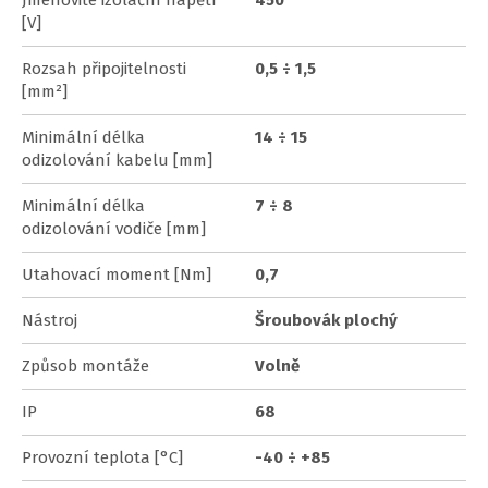
[V]
Rozsah připojitelnosti
0,5 ÷ 1,5
[mm²]
Minimální délka
14 ÷ 15
odizolování kabelu [mm]
Minimální délka
7 ÷ 8
odizolování vodiče [mm]
Utahovací moment [Nm]
0,7
Nástroj
Šroubovák plochý
Způsob montáže
Volně
IP
68
Provozní teplota [°C]
-40 ÷ +85