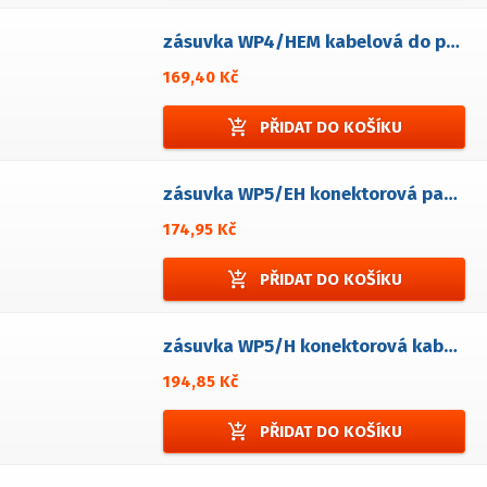
zásuvka WP4/HEM kabelová do panelové zástrčky
169,40 Kč
add_shopping_cart
PŘIDAT DO KOŠÍKU
zásuvka WP5/EH konektorová panelová
174,95 Kč
add_shopping_cart
PŘIDAT DO KOŠÍKU
zásuvka WP5/H konektorová kabelová
194,85 Kč
add_shopping_cart
PŘIDAT DO KOŠÍKU