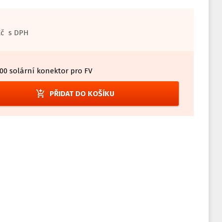
Kč
s DPH
00 solární konektor pro FV
add_shopping_cart
PŘIDAT DO KOŠÍKU