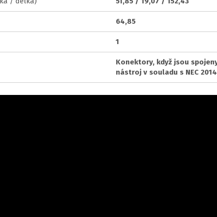
ka / délka)
51,85 / 19,07 / 152,43
64,85
1
Konektory, když jsou spojeny
nástroj v souladu s NEC 2014