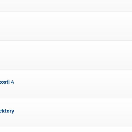
kosti 4
nektory