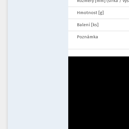
Rozměry [mm] (šířka / výš
Hmotnost [g]
Balení [ks]
Poznámka