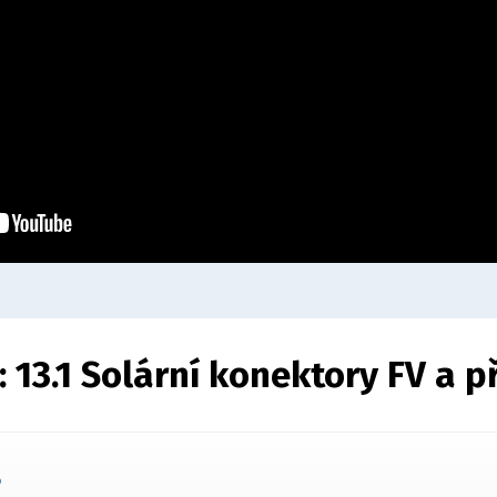
:
13.1 Solární konektory FV a p
6