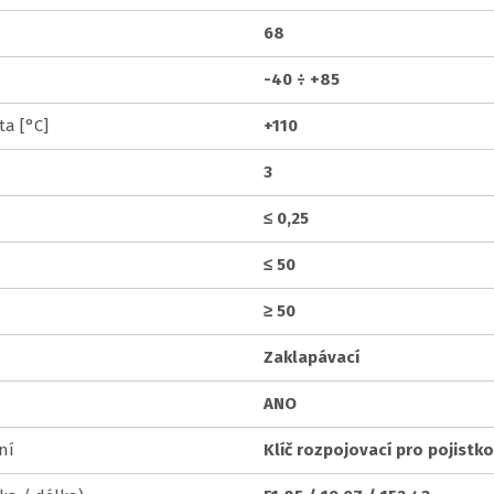
68
-40 ÷ +85
ta [°C]
+110
3
≤ 0,25
≤ 50
≥ 50
Zaklapávací
ANO
ní
Klíč rozpojovací pro pojistk