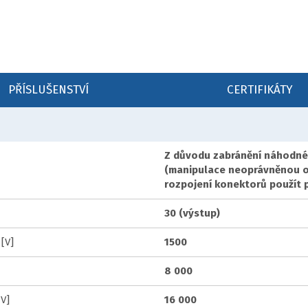
PŘÍSLUŠENSTVÍ
CERTIFIKÁTY
Z důvodu zabránění náhodné
(manipulace neoprávněnou o
rozpojení konektorů použít př
30 (výstup)
[V]
1500
8 000
V]
16 000