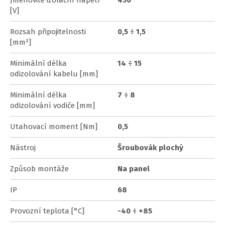
[V]
Rozsah připojitelnosti
0,5 ÷ 1,5
[mm²]
Minimální délka
14 ÷ 15
odizolování kabelu [mm]
Minimální délka
7 ÷ 8
odizolování vodiče [mm]
Utahovací moment [Nm]
0,5
Nástroj
Šroubovák plochý
Způsob montáže
Na panel
IP
68
Provozní teplota [°C]
-40 ÷ +85