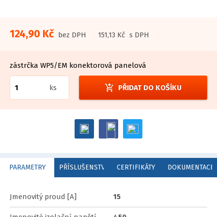
124,90 Kč
bez DPH
151,13 Kč
s DPH
zástrčka WP5/EM konektorová panelová
add_shopping_cart
ks
PŘIDAT DO KOŠÍKU
PARAMETRY
PŘÍSLUŠENSTVÍ
CERTIFIKÁTY
DOKUMENTACE
Jmenovitý proud [A]
15
Jmenovité izolační napětí
450