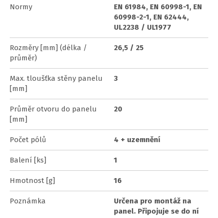
Normy
EN 61984, EN 60998-1, EN
60998-2-1, EN 62444,
UL2238 / UL1977
Rozměry [mm] (délka /
26,5 / 25
průměr)
Max. tloušťka stěny panelu
3
[mm]
Průměr otvoru do panelu
20
[mm]
Počet pólů
4 + uzemnění
Balení [ks]
1
Hmotnost [g]
16
Poznámka
Určena pro montáž na
panel. Připojuje se do ní