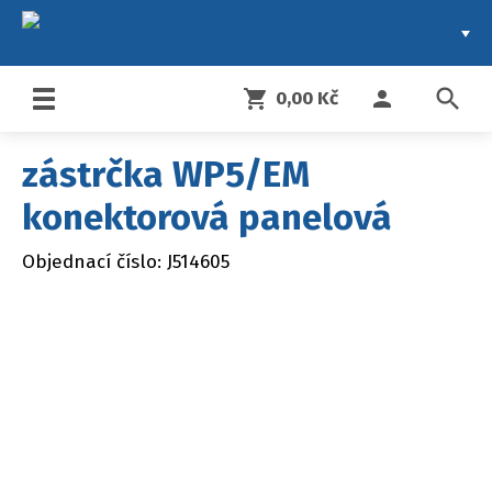
search
shopping_cart
person
0,00 Kč
Toggle
navigation
zástrčka WP5/EM
konektorová panelová
Objednací číslo: J514605