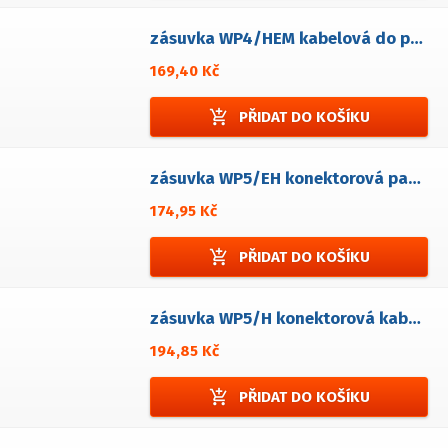
zásuvka WP4/HEM kabelová do panelové zástrčky
169,40 Kč
add_shopping_cart
PŘIDAT DO KOŠÍKU
zásuvka WP5/EH konektorová panelová
174,95 Kč
add_shopping_cart
PŘIDAT DO KOŠÍKU
zásuvka WP5/H konektorová kabelová
194,85 Kč
add_shopping_cart
PŘIDAT DO KOŠÍKU