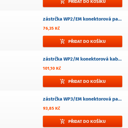
add_shopping_cart
PŘIDAT DO KOŠÍKU
zástrčka WP2/EM konektorová panelová
76,35 Kč
add_shopping_cart
PŘIDAT DO KOŠÍKU
zástrčka WP2/M konektorová kabelová
101,10 Kč
add_shopping_cart
PŘIDAT DO KOŠÍKU
zástrčka WP3/EM konektorová panelová
93,85 Kč
add_shopping_cart
PŘIDAT DO KOŠÍKU