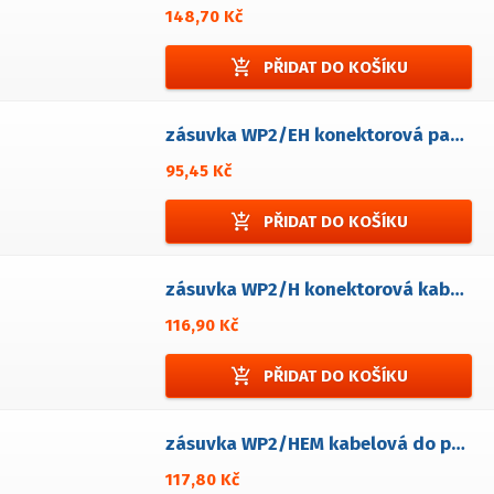
148,70 Kč
add_shopping_cart
PŘIDAT DO KOŠÍKU
zásuvka WP2/EH konektorová panelová
95,45 Kč
add_shopping_cart
PŘIDAT DO KOŠÍKU
zásuvka WP2/H konektorová kabelová
116,90 Kč
add_shopping_cart
PŘIDAT DO KOŠÍKU
zásuvka WP2/HEM kabelová do panelové zástrčky
117,80 Kč