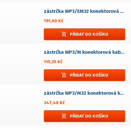
zástrčka WP3/EM32 konektorová panelová
191,60 Kč
add_shopping_cart
PŘIDAT DO KOŠÍKU
zástrčka WP3/M konektorová kabelová
115,35 Kč
add_shopping_cart
PŘIDAT DO KOŠÍKU
zástrčka WP3/M32 konektorová kabelová
247,40 Kč
add_shopping_cart
PŘIDAT DO KOŠÍKU