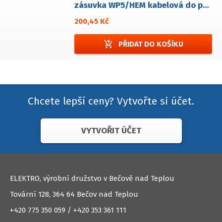
zásuvka WP5/HEM kabelová do panelové zástrčky
200,45 Kč
add_shopping_cart
PŘIDAT DO KOŠÍKU
Chcete lepší ceny? Vytvořte si účet.
VYTVOŘIT ÚČET
ELEKTRO, výrobní družstvo v Bečově nad Teplou
Tovární 128, 364 64 Bečov nad Teplou
+420 775 350 059 / +420 353 361 111