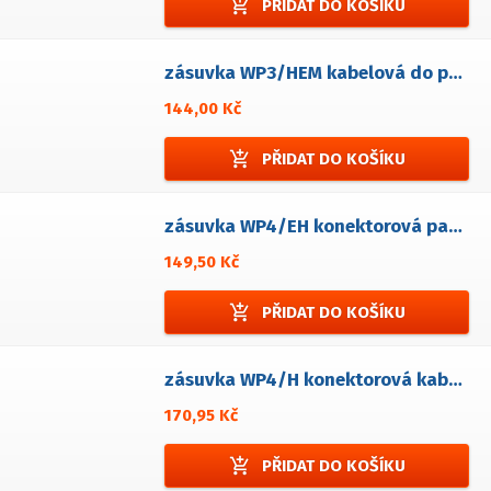
add_shopping_cart
PŘIDAT DO KOŠÍKU
zásuvka WP3/HEM kabelová do panelové zástrčky
144,00 Kč
add_shopping_cart
PŘIDAT DO KOŠÍKU
zásuvka WP4/EH konektorová panelová
149,50 Kč
add_shopping_cart
PŘIDAT DO KOŠÍKU
zásuvka WP4/H konektorová kabelová
170,95 Kč
add_shopping_cart
PŘIDAT DO KOŠÍKU