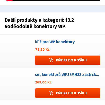
Další produkty v kategorii:
13.2
Voděodolné konektory WP
klíč pro WP konektory
78,30 Kč
add_shopping_cart
PŘIDAT DO KOŠÍKU
set konektorů WP3/MH32 zástrčka+zásuvka
269,00 Kč
add_shopping_cart
PŘIDAT DO KOŠÍKU