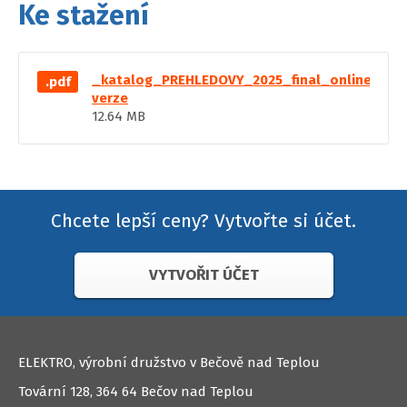
Ke stažení
_katalog_PREHLEDOVY_2025_final_online
.pdf
verze
12.64 MB
Chcete lepší ceny? Vytvořte si účet.
VYTVOŘIT ÚČET
ELEKTRO, výrobní družstvo v Bečově nad Teplou
Tovární 128, 364 64 Bečov nad Teplou