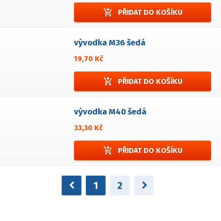
add_shopping_cart
PŘIDAT DO KOŠÍKU
vývodka M36 šedá
19,70 Kč
add_shopping_cart
PŘIDAT DO KOŠÍKU
vývodka M40 šedá
33,30 Kč
add_shopping_cart
PŘIDAT DO KOŠÍKU
chevron_left
chevron_right
1
2