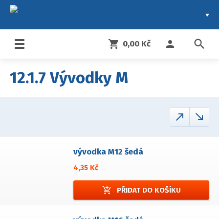
search
shopping_cart
person
0,00 Kč
Toggle
navigation
12.1.7 Vývodky M
call_made
call_received
vývodka M12 šedá
4,35 Kč
add_shopping_cart
PŘIDAT DO KOŠÍKU