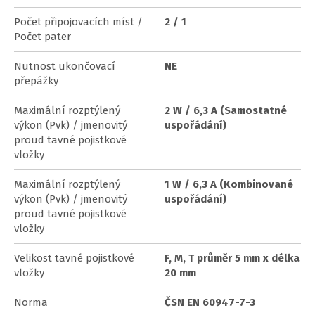
Počet připojovacích míst /
2 / 1
Počet pater
Nutnost ukončovací
NE
přepážky
Maximální rozptýlený
2 W / 6,3 A (Samostatné
výkon (Pvk) / jmenovitý
uspořádání)
proud tavné pojistkové
vložky
Maximální rozptýlený
1 W / 6,3 A (Kombinované
výkon (Pvk) / jmenovitý
uspořádání)
proud tavné pojistkové
vložky
Velikost tavné pojistkové
F, M, T průměr 5 mm x délka
vložky
20 mm
Norma
ČSN EN 60947-7-3