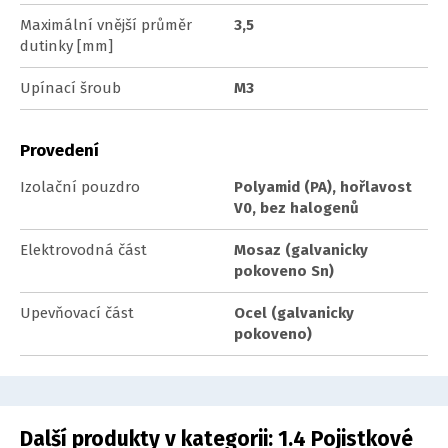
Maximální vnější průměr
3,5
dutinky [mm]
Upínací šroub
M3
Provedení
Izolační pouzdro
Polyamid (PA), hořlavost
V0, bez halogenů
Elektrovodná část
Mosaz (galvanicky
pokoveno Sn)
Upevňovací část
Ocel (galvanicky
pokoveno)
Další produkty v kategorii:
1.4 Pojistkové