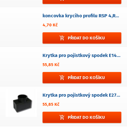
koncovka krycího profilu RSP 4,RSA 4,RSPA 4, RSE
4,70 Kč
add_shopping_cart
PŘIDAT DO KOŠÍKU
Krytka pro pojistkový spodek E14(Neozed)
55,85 Kč
add_shopping_cart
PŘIDAT DO KOŠÍKU
Krytka pro pojistkový spodek E27(Neozed)
55,85 Kč
add_shopping_cart
PŘIDAT DO KOŠÍKU