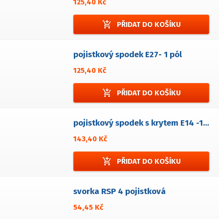
125,40 Kč
add_shopping_cart
PŘIDAT DO KOŠÍKU
pojistkový spodek E27- 1 pól
125,40 Kč
add_shopping_cart
PŘIDAT DO KOŠÍKU
pojistkový spodek s krytem E14 -1 pól
143,40 Kč
add_shopping_cart
PŘIDAT DO KOŠÍKU
svorka RSP 4 pojistková
54,45 Kč