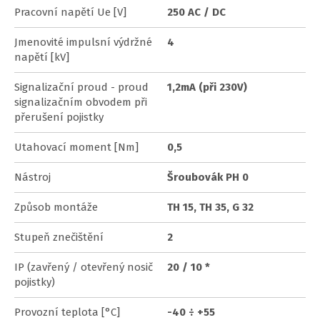
Pracovní napětí Ue [V]
250 AC / DC
Jmenovité impulsní výdržné
4
napětí [kV]
Signalizační proud - proud
1,2mA (při 230V)
signalizačním obvodem při
přerušení pojistky
Utahovací moment [Nm]
0,5
Nástroj
Šroubovák PH 0
Způsob montáže
TH 15, TH 35, G 32
Stupeň znečištění
2
IP (zavřený / otevřený nosič
20 / 10 *
pojistky)
Provozní teplota [°C]
-40 ÷ +55