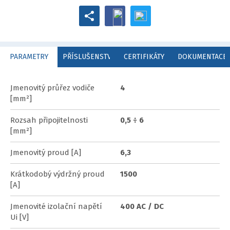
PARAMETRY
PŘÍSLUŠENSTVÍ
CERTIFIKÁTY
DOKUMENTACE
Jmenovitý průřez vodiče
4
[mm²]
Rozsah připojitelnosti
0,5 ÷ 6
[mm²]
Jmenovitý proud [A]
6,3
Krátkodobý výdržný proud
1500
[A]
Jmenovité izolační napětí
400 AC / DC
Ui [V]