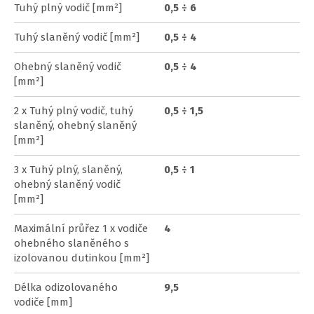
Tuhý plný vodič [mm²]
0,5 ÷ 6
Tuhý slaněný vodič [mm²]
0,5 ÷ 4
Ohebný slaněný vodič
0,5 ÷ 4
[mm²]
2 x Tuhý plný vodič, tuhý
0,5 ÷ 1,5
slaněný, ohebný slaněný
[mm²]
3 x Tuhý plný, slaněný,
0,5 ÷ 1
ohebný slaněný vodič
[mm²]
Maximální průřez 1 x vodiče
4
ohebného slaněného s
izolovanou dutinkou [mm²]
Délka odizolovaného
9,5
vodiče [mm]