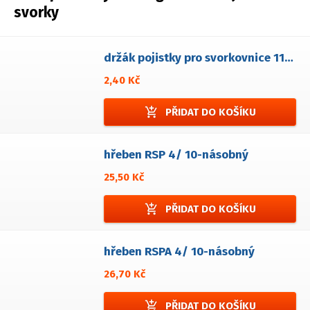
svorky
držák pojistky pro svorkovnice 1106-F/xP
2,40 Kč
add_shopping_cart
PŘIDAT DO KOŠÍKU
hřeben RSP 4/ 10-násobný
25,50 Kč
add_shopping_cart
PŘIDAT DO KOŠÍKU
hřeben RSPA 4/ 10-násobný
26,70 Kč
add_shopping_cart
PŘIDAT DO KOŠÍKU