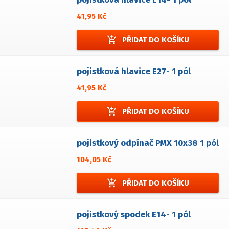
41,95 Kč
add_shopping_cart
PŘIDAT DO KOŠÍKU
pojistková hlavice E27- 1 pól
41,95 Kč
add_shopping_cart
PŘIDAT DO KOŠÍKU
pojistkový odpínač PMX 10x38 1 pól
104,05 Kč
add_shopping_cart
PŘIDAT DO KOŠÍKU
pojistkový spodek E14- 1 pól