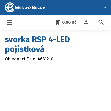
search
shopping_cart
person
0,00 Kč
Toggle
navigation
svorka RSP 4-LED
pojistková
Objednací číslo: A681210