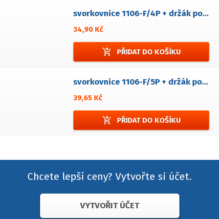
svorkovnice 1106-F/4P + držák pojistky
34,90 Kč
add_shopping_cart
PŘIDAT DO KOŠÍKU
svorkovnice 1106-F/5P + držák pojistky
39,65 Kč
add_shopping_cart
PŘIDAT DO KOŠÍKU
Chcete lepší ceny? Vytvořte si účet.
VYTVOŘIT ÚČET