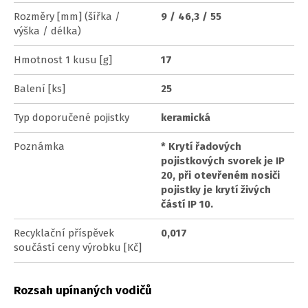
Rozměry [mm] (šířka /
9 / 46,3 / 55
výška / délka)
Hmotnost 1 kusu [g]
17
Balení [ks]
25
Typ doporučené pojistky
keramická
Poznámka
* Krytí řadových
pojistkových svorek je IP
20, při otevřeném nosiči
pojistky je krytí živých
částí IP 10.
Recyklační příspěvek
0,017
součástí ceny výrobku [Kč]
Rozsah upínaných vodičů