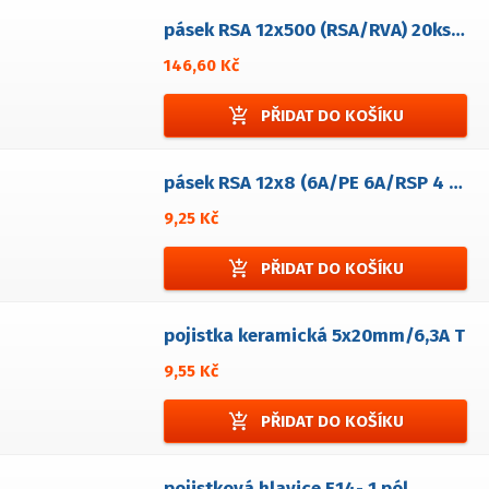
pásek RSA 12x500 (RSA/RVA) 20ks nedělený bez popisu
146,60 Kč
add_shopping_cart
PŘIDAT DO KOŠÍKU
pásek RSA 12x8 (6A/PE 6A/RSP 4 ramínko) dělený bez popisu
9,25 Kč
add_shopping_cart
PŘIDAT DO KOŠÍKU
pojistka keramická 5x20mm/6,3A T
9,55 Kč
add_shopping_cart
PŘIDAT DO KOŠÍKU
pojistková hlavice E14- 1 pól