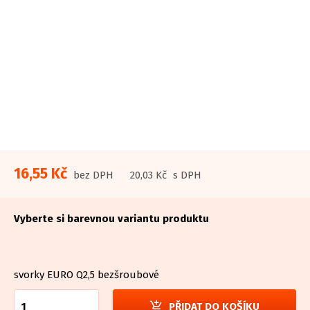
16,55 Kč
bez DPH
20,03 Kč
s DPH
Vyberte si barevnou variantu produktu
svorky EURO Q2,5 bezšroubové
add_shopping_cart
PŘIDAT DO KOŠÍKU