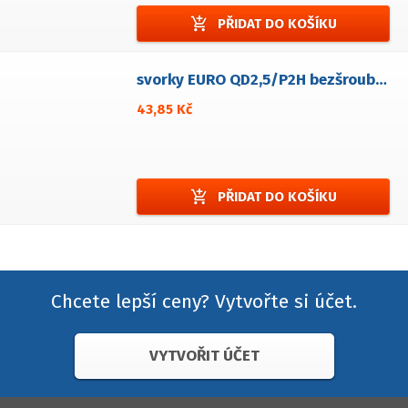
add_shopping_cart
PŘIDAT DO KOŠÍKU
svorky EURO QD2,5/P2H bezšroubové
43,85 Kč
add_shopping_cart
PŘIDAT DO KOŠÍKU
Chcete lepší ceny? Vytvořte si účet.
VYTVOŘIT ÚČET