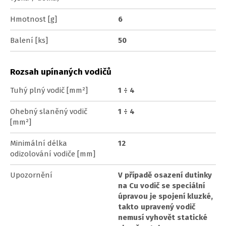
Hmotnost [g]
6
Balení [ks]
50
Rozsah upínaných vodičů
Tuhý plný vodič [mm²]
1 ÷ 4
Ohebný slaněný vodič
1 ÷ 4
[mm²]
Minimální délka
12
odizolování vodiče [mm]
Upozornění
V případě osazení dutinky
na Cu vodič se speciální
úpravou je spojení kluzké,
takto upravený vodič
nemusí vyhovět statické