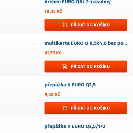
hřeben EURO Q6/ 2-násobný
18,25 Kč
add_shopping_cart
PŘIDAT DO KOŠÍKU
multikarta EURO Q 8,5x4,6 bez popisu
61,55 Kč
add_shopping_cart
PŘIDAT DO KOŠÍKU
přepážka K EURO Q2,5
9,20 Kč
add_shopping_cart
PŘIDAT DO KOŠÍKU
přepážka K EURO Q2,5/1+2