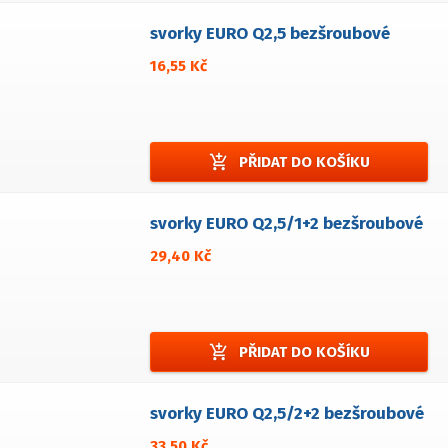
svorky EURO Q2,5 bezšroubové
16,55 Kč
add_shopping_cart
PŘIDAT DO KOŠÍKU
svorky EURO Q2,5/1+2 bezšroubové
29,40 Kč
add_shopping_cart
PŘIDAT DO KOŠÍKU
svorky EURO Q2,5/2+2 bezšroubové
33,50 Kč