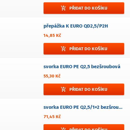
add_shopping_cart
PŘIDAT DO KOŠÍKU
přepážka K EURO QD2,5/P2H
14,85 Kč
add_shopping_cart
PŘIDAT DO KOŠÍKU
svorka EURO PE Q2,5 bezšroubová
55,30 Kč
add_shopping_cart
PŘIDAT DO KOŠÍKU
svorka EURO PE Q2,5/1+2 bezšroubová
71,45 Kč