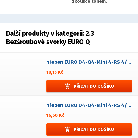
zkoušce tahem.
Další produkty v kategorii:
2.3
Bezšroubové svorky EURO Q
hřeben EURO D4-Q4-Mini 4-RS 4/ 2-násobný
10,15 Kč
add_shopping_cart
PŘIDAT DO KOŠÍKU
hřeben EURO D4-Q4-Mini 4-RS 4/ 3-násobný
16,50 Kč
add_shopping_cart
PŘIDAT DO KOŠÍKU