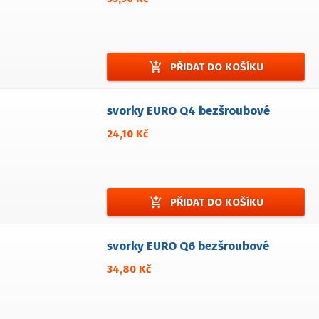
add_shopping_cart
PŘIDAT DO KOŠÍKU
svorky EURO Q4 bezšroubové
24,10 Kč
add_shopping_cart
PŘIDAT DO KOŠÍKU
svorky EURO Q6 bezšroubové
34,80 Kč