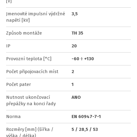
[V]
Jmenovité impulsní výdržné
3,5
napětí [kV]
Způsob montáže
TH 35
IP
20
Provozní teplota [°C]
-60 ÷ +130
Počet připojovacích míst
2
Počet pater
1
Nutnost ukončovací
ANO
přepážky na konci řady
Norma
EN 60947-7-1
Rozměry [mm] (šířka /
5 / 28,5 / 53
výška / délka)