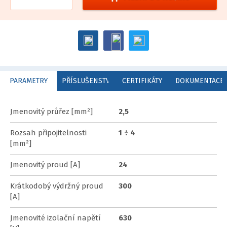
PARAMETRY
PŘÍSLUŠENSTVÍ
CERTIFIKÁTY
DOKUMENTACE
Jmenovitý průřez [mm²]
2,5
Rozsah připojitelnosti
1 ÷ 4
[mm²]
Jmenovitý proud [A]
24
Krátkodobý výdržný proud
300
[A]
Jmenovité izolační napětí
630