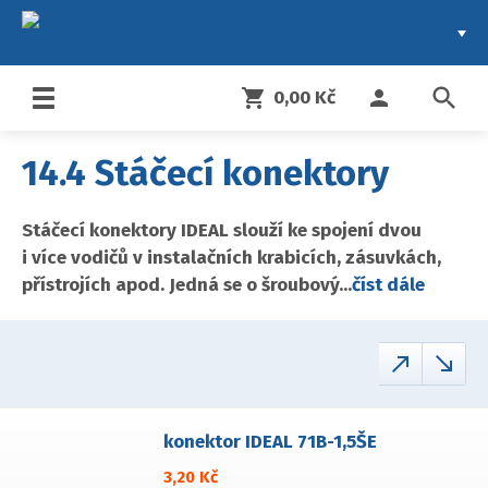
search
shopping_cart
person
0,00 Kč
Toggle
navigation
14.4 Stáčecí konektory
Stáčecí konektory IDEAL slouží ke spojení dvou
i více vodičů v instalačních krabicích, zásuvkách,
přístrojích apod. Jedná se o šroubový...
číst dále
call_made
call_received
konektor IDEAL 71B-1,5ŠE
3,20 Kč