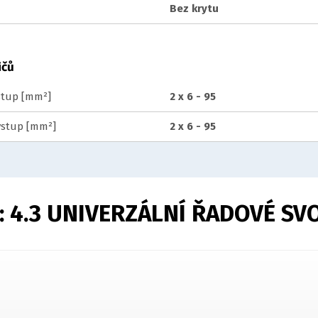
Bez krytu
ičů
vstup [mm²]
2 x 6 - 95
výstup [mm²]
2 x 6 - 95
:
4.3 UNIVERZÁLNÍ ŘADOVÉ SV