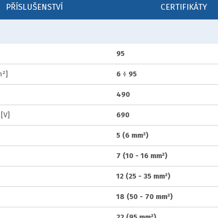
PŘÍSLUŠENSTVÍ
CERTIFIKÁTY
95
m²]
6 ÷ 95
490
[V]
690
5 (6 mm²)
7 (10 - 16 mm²)
12 (25 - 35 mm²)
18 (50 - 70 mm²)
22 (95 mm²)