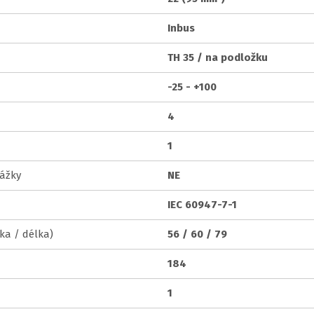
Inbus
TH 35 / na podložku
-25 - +100
4
1
ážky
NE
IEC 60947-7-1
ka / délka)
56 / 60 / 79
184
1