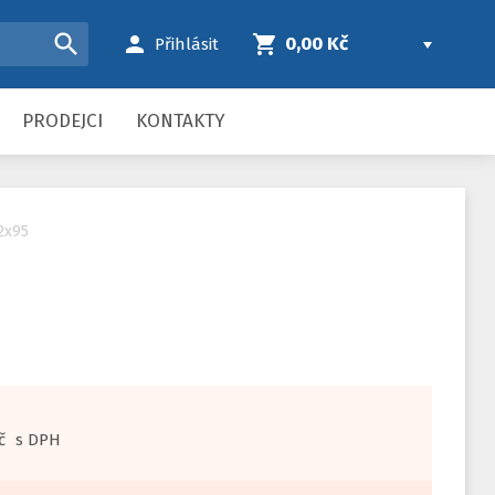
search
person
shopping_cart
0,00 Kč
Přihlásit
PRODEJCI
KONTAKTY
2x95
č
s DPH