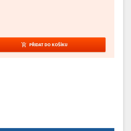
add_shopping_cart
PŘIDAT DO KOŠÍKU