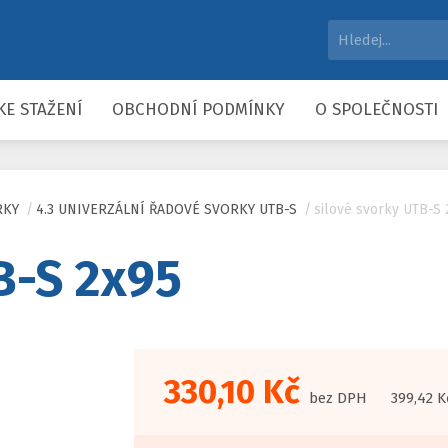
KE STAŽENÍ
OBCHODNÍ PODMÍNKY
O SPOLEČNOSTI
RKY
/
4.3 UNIVERZÁLNÍ ŘADOVÉ SVORKY UTB-S
/
silové svorky UTB-S 
B-S 2x95
330,10 Kč
bez DPH
399,42 K