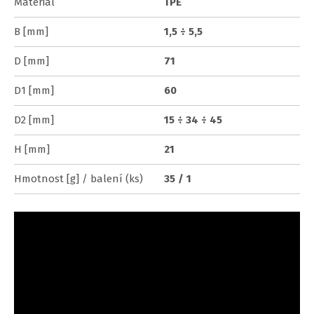
Materiál
TPE
B [mm]
1,5 ÷ 5,5
D [mm]
71
D1 [mm]
60
D2 [mm]
15 ÷ 34 ÷ 45
H [mm]
21
Hmotnost [g] / balení (ks)
35 / 1