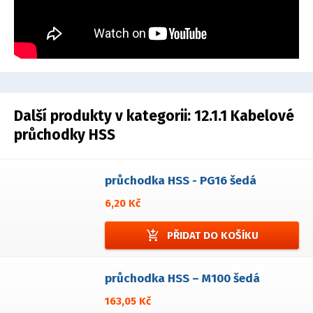
Další produkty v kategorii:
12.1.1 Kabelové
průchodky HSS
průchodka HSS - PG16 šedá
6,20 Kč
add_shopping_cart
PŘIDAT DO KOŠÍKU
průchodka HSS – M100 šedá
163,05 Kč