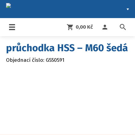
search
shopping_cart
person
0,00 Kč
Toggle
navigation
průchodka HSS – M60 šedá
Objednací číslo: G550591