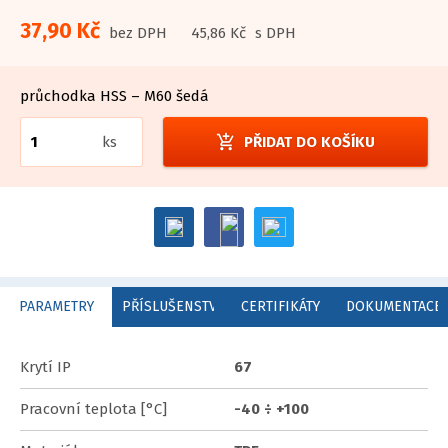
37,90 Kč
bez DPH
45,86 Kč
s DPH
průchodka HSS – M60 šedá
add_shopping_cart
ks
PŘIDAT DO KOŠÍKU
PARAMETRY
PŘÍSLUŠENSTVÍ
CERTIFIKÁTY
DOKUMENTACE
Krytí IP
67
Pracovní teplota [°C]
-40 ÷ +100