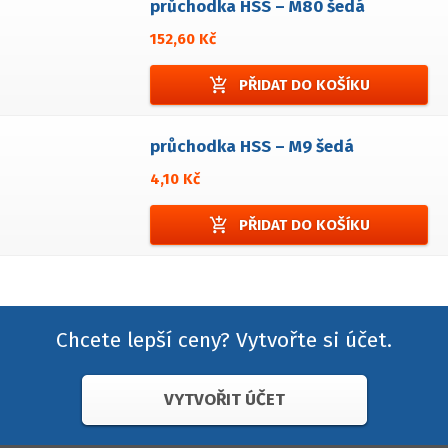
průchodka HSS – M80 šedá
152,60 Kč
add_shopping_cart
PŘIDAT DO KOŠÍKU
průchodka HSS – M9 šedá
4,10 Kč
add_shopping_cart
PŘIDAT DO KOŠÍKU
Chcete lepší ceny? Vytvořte si účet.
VYTVOŘIT ÚČET