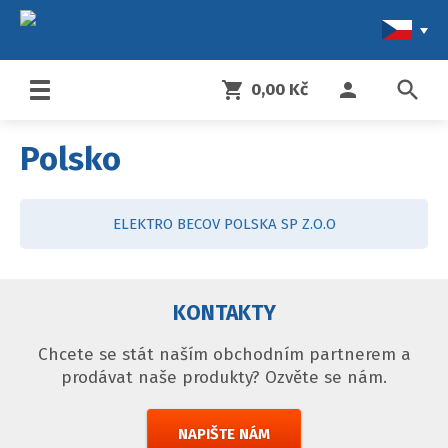
search
shopping_cart
person
0,00 Kč
Toggle
navigation
Polsko
ELEKTRO BECOV POLSKA SP Z.O.O
KONTAKTY
Chcete se stát naším obchodním partnerem a
prodávat naše produkty? Ozvěte se nám.
NAPIŠTE NÁM