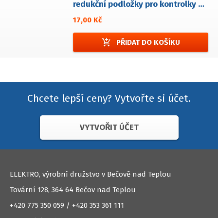
redukční podložky pro kontrolky LED - 2ks
17,00 Kč
add_shopping_cart
PŘIDAT DO KOŠÍKU
Chcete lepší ceny? Vytvořte si účet.
VYTVOŘIT ÚČET
ELEKTRO, výrobní družstvo v Bečově nad Teplou
Tovární 128, 364 64 Bečov nad Teplou
+420 775 350 059 / +420 353 361 111