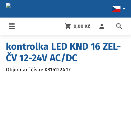
search
shopping_cart
person
0,00 Kč
Toggle
navigation
kontrolka LED KND 16 ZEL-
ČV 12-24V AC/DC
Objednací číslo: K8161224.17