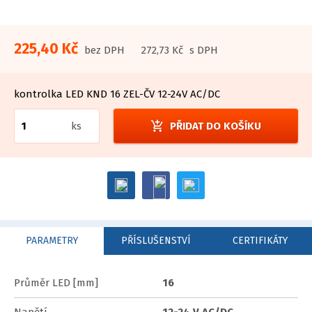
225,40 Kč
bez DPH
272,73 Kč
s DPH
kontrolka LED KND 16 ZEL-ČV 12-24V AC/DC
add_shopping_cart
ks
PŘIDAT DO KOŠÍKU
PARAMETRY
PŘÍSLUŠENSTVÍ
CERTIFIKÁTY
Průměr LED [mm]
16
Napětí
12-24 V AC/DC