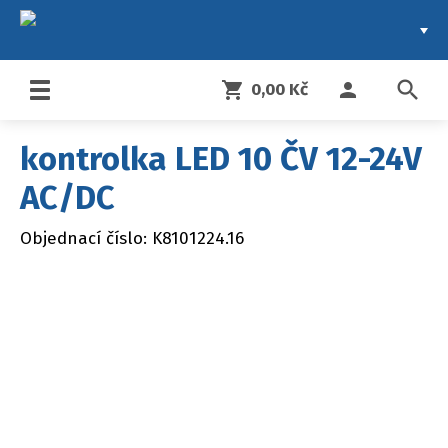
search
shopping_cart
person
0,00 Kč
Toggle
navigation
kontrolka LED 10 ČV 12-24V
AC/DC
Objednací číslo: K8101224.16