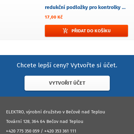
redukční podložky pro kontrolky LED - 2ks
17,00 Kč
add_shopping_cart
PŘIDAT DO KOŠÍKU
Chcete lepší ceny? Vytvořte si účet.
VYTVOŘIT ÚČET
ELEKTRO, výrobní družstvo v Bečově nad Teplou
Tovární 128, 364 64 Bečov nad Teplou
+420 775 350 059 / +420 353 361 111