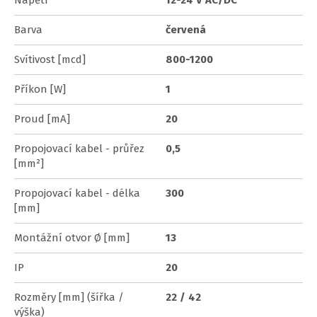
Barva
červená
Svítivost [mcd]
800-1200
Příkon [W]
1
Proud [mA]
20
Propojovací kabel - průřez
0,5
[mm²]
Propojovací kabel - délka
300
[mm]
Montážní otvor Ø [mm]
13
IP
20
Rozměry [mm] (šířka /
22 / 42
výška)