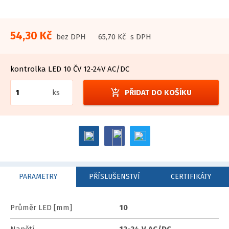
54,30 Kč
bez DPH
65,70 Kč
s DPH
kontrolka LED 10 ČV 12-24V AC/DC
add_shopping_cart
ks
PŘIDAT DO KOŠÍKU
PARAMETRY
PŘÍSLUŠENSTVÍ
CERTIFIKÁTY
Průměr LED [mm]
10
Napětí
12-24 V AC/DC