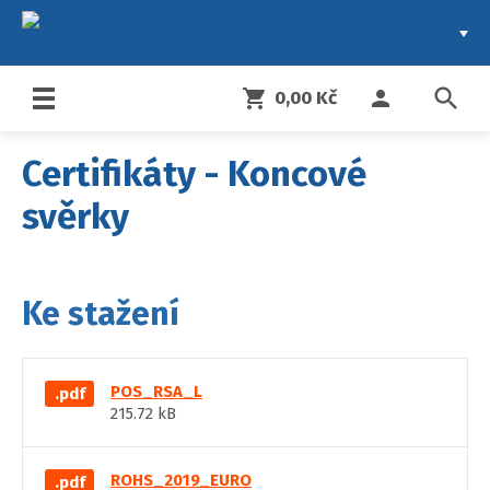
search
shopping_cart
person
0,00 Kč
Toggle
navigation
Certifikáty - Koncové
svěrky
Ke stažení
POS_RSA_L
.pdf
215.72 kB
ROHS_2019_EURO
.pdf